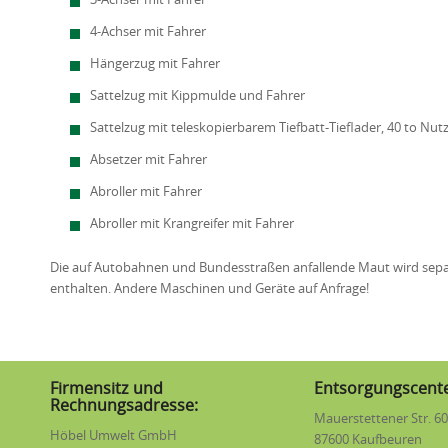
3-Achser mit Fahrer
4-Achser mit Fahrer
Hängerzug mit Fahrer
Sattelzug mit Kippmulde und Fahrer
Sattelzug mit teleskopierbarem Tiefbatt-Tieflader, 40 to Nutz
Absetzer mit Fahrer
Abroller mit Fahrer
Abroller mit Krangreifer mit Fahrer
Die auf Autobahnen und Bundesstraßen anfallende Maut wird separa
enthalten. Andere Maschinen und Geräte auf Anfrage!
Firmensitz und
Entsorgungscente
Rechnungsadresse:
Mauerstettener Str. 60
Höbel Umwelt GmbH
87600 Kaufbeuren