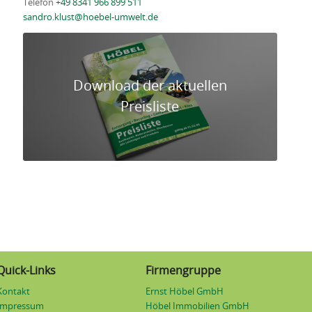
Telefon
+49 8341 966 899 511
sandro.klust@hoebel-umwelt.de
Download der aktuellen
Preisliste
Quick-Links
Firmengruppe
Kontakt
Ernst Höbel GmbH
Impressum
Höbel Immobilien GmbH