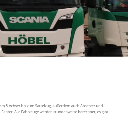
 vom 3-Achser bis zum Sattelzug, außerdem auch Absetzer und
m Fahrer. Alle Fahrzeuge werden stundenweise berechnet, es gibt