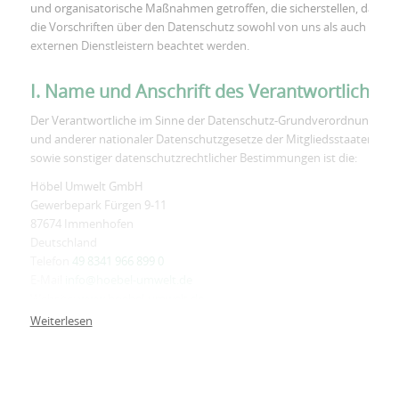
und organisatorische Maßnahmen getroffen, die sicherstellen, dass
die Vorschriften über den Datenschutz sowohl von uns als auch von
externen Dienstleistern beachtet werden.
I. Name und Anschrift des Verantwortlichen
Der Verantwortliche im Sinne der Datenschutz-Grundverordnung
und anderer nationaler Datenschutzgesetze der Mitgliedsstaaten
sowie sonstiger datenschutzrechtlicher Bestimmungen ist die:
Höbel Umwelt GmbH
Gewerbepark Fürgen 9-11
87674 Immenhofen
Deutschland
Telefon
49 8341 966 899 0
E-Mail
info@hoebel-umwelt.de
Website:
www.hoebel-umwelt.de
Weiterlesen
II. Name und Anschrift des
Datenschutzbeauftragten
Der Datenschutzbeauftragte des Verantwortlichen ist: