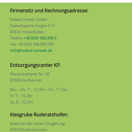
Höbel Umwelt GmbH
Firmensitz und Rechnungsadresse:
Lukas Popp
Höbel Umwelt GmbH
Gewerbepark Fürgen
Gewerbepark-Fürgen 9-11
87674 Immenhofen
87674 Immenhofen
Deutschland
Telefon
+49 8341 966 899 0
Telefon
49 8341 966 899 0
Fax +49 8341 966 899 599
E-Mail
datenschutz(at)hoebel-umwelt.de
info@hoebel-umwelt.de
Website:
www.hoebel-umweltde
Entsorgungscenter KF:
III. Allgemeines zur Datenverarbeitung
Mauerstettener Str. 60
1. Umfang der Verarbeitung personenbezogener Daten
87600 Kaufbeuren
Wir erheben und verwenden personenbezogene Daten unserer
Mo. – Do. 7 – 12 Uhr • 13 – 17 Uhr
Nutzer grundsätzlich nur, soweit dies zur Bereitstellung einer
Fr. 7 – 15 Uhr
funktionsfähigen Website sowie unserer Inhalte und Leistungen
Sa. 8 – 12 Uhr
erforderlich ist. Die Erhebung und Verwendung personenbezogener
Daten unserer Nutzer erfolgt regelmäßig nur nach Einwilligung des
Kiesgrube Ruderatshofen:
Nutzers. Eine Ausnahme gilt in solchen Fällen, in denen eine
vorherige Einholung einer Einwilligung aus tatsächlichen Gründen
direkt an der neuen Umgehung
nicht möglich ist und die Verarbeitung der Daten durch gesetzliche
87674 Ruderatshofen