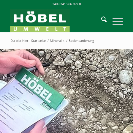
+49 8341 966 899 0
Du bist hier:
Startseite
/
Mineralik
/
Bodensanierung