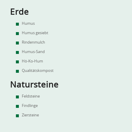
Erde
Humus
Humus gesiebt
Rindenmulch
Humus-Sand
Hö-Ko-Hum
Qualitätskompost
Natursteine
Feldsteine
Findlinge
Ziersteine