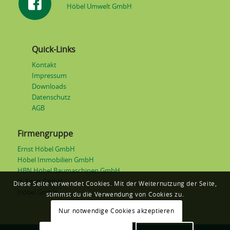
Höbel Umwelt GmbH
Quick-Links
Kontakt
Impressum
Downloads
Datenschutz
AGB
Firmengruppe
Ernst Höbel GmbH
Höbel Immobilien GmbH
HBN Höbel Baumaschinen GmbH
H-Agrar GmbH
Diese Seite verwendet Cookies. Mit der Weiternutzung der Seite,
Höbel GmbH
stimmst du die Verwendung von Cookies zu.
Nur notwendige Cookies akzeptieren