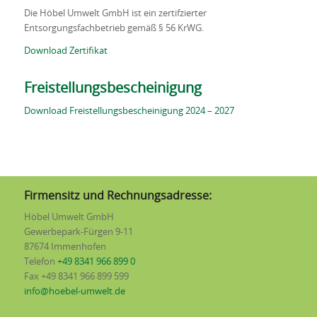
Die Höbel Umwelt GmbH ist ein zertifzierter
Entsorgungsfachbetrieb gemäß § 56 KrWG.
Download Zertifikat
Freistellungsbescheinigung
Download Freistellungsbescheinigung 2024 – 2027
Firmensitz und Rechnungsadresse:
Höbel Umwelt GmbH
Gewerbepark-Fürgen 9-11
87674 Immenhofen
Telefon
+49 8341 966 899 0
Fax +49 8341 966 899 599
info@hoebel-umwelt.de